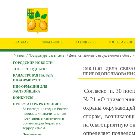
ГЛАВНАЯ
СПРАВОЧНИК
О СЕРДОБСКЕ
ГОСТЕВАЯ КНИ
Главная
/
Прокуратура разъясняет
/ Дела, связанные с нарушениями в област
ГОРОДСКИЕ НОВОСТИ
2016-11-01
ДЕЛА, СВЯЗ
ТОСЭР "СЕРДОБСК"
ПРИРОДОПОЛЬЗОВАНИЯ
КАДАСТРОВАЯ ПАЛАТА
ИНФОРМИРУЕТ
ИНФОРМАЦИЯ ДЛЯ
Согласно п. 30 пос
ЗАСТРОЙЩИКА
КОНКУРСЫ
№ 21 «О применении 
ПРОКУРАТУРА РАЗЪЯСНЯЕТ
охраны окружающей 
За последние годы в России
произошли значительные
спорам, возникающи
позитивные изменения в
организации борьбы с
на благоприятную о
терроризмом
определяет подведо
Признание