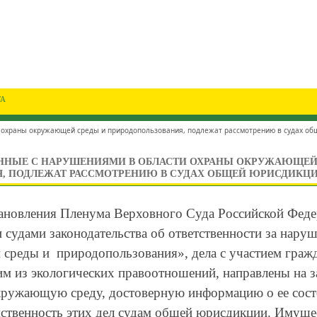
ГА
и охраны окружающей среды и природопользования, подлежат рассмотрению в судах о
АННЫЕ С НАРУШЕНИЯМИ В ОБЛАСТИ ОХРАНЫ ОКРУЖАЮЩЕЙ
, ПОДЛЕЖАТ РАССМОТРЕНИЮ В СУДАХ ОБЩЕЙ ЮРИСДИКЦ
тановления Пленума Верховного Суда Российской Феде
судами законодательства об ответственности за наруш
среды и природопользования», дела с участием гражд
м из экологических правоотношений, направлены на з
кружающую среду, достоверную информацию о ее сост
мственность этих дел судам общей юрисдикции. Имущ