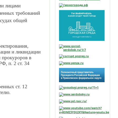
ми лицами
ленных требований
 судах общей
оектирования,
вации и ликвидации
м прокуроров в
Ф, п. 2 ст. 34
енных ст. 12
телю.