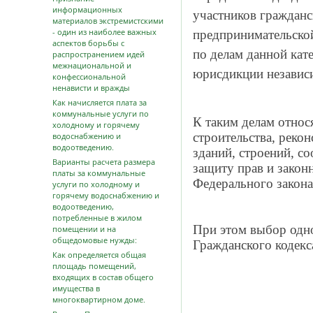
информационных
участников гражданс
материалов экстремистскими
- один из наиболее важных
предпринимательской
аспектов борьбы с
по делам данной кат
распространением идей
межнациональной и
юрисдикции независи
конфессиональной
ненависти и вражды
Как начисляется плата за
коммунальные услуги по
К таким делам относ
холодному и горячему
строительства, рекон
водоснабжению и
водоотведению.
зданий, строений, с
Варианты расчета размера
защиту прав и законн
платы за коммунальные
Федерального закон
услуги по холодному и
горячему водоснабжению и
водоотведению,
потребленные в жилом
При этом выбор одно
помещении и на
общедомовые нужды:
Гражданского кодекс
Как определяется общая
площадь помещений,
входящих в состав общего
имущества в
многоквартирном доме.