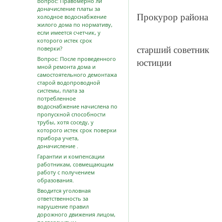
Вопрос: Правомерно ли
доначисление платы за
Прокурор района
холодное водоснабжение
жилого дома по нормативу,
если имеется счетчик, у
которого истек срок
поверки?
старший советник
Вопрос: После проведенного
ю
мной ремонта дома и
самостоятельного демонтажа
старой водопроводной
системы, плата за
потребленное
водоснабжение начислена по
пропускной способности
трубы, хотя соседу, у
которого истек срок поверки
прибора учета,
доначисление .
Гарантии и компенсации
работникам, совмещающим
работу с получением
образования.
Вводится уголовная
ответственность за
нарушение правил
дорожного движения лицом,