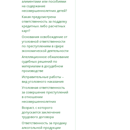
алиментами или пособиями
на содержание
несовершеннолетних детей?
Какая предусмотрена
ответственность за подделку
кредитных либо расчетных
карт?
Основания освобождение от
уголовной ответственности
по преступлениям в сфере
экономической деятельности
Апелляционное обжалование
судебных решений по
материалам в досудебном
производстве
Исправительные работы –
вид уголовного наказания
Уголовная ответственность
за совершение преступлений
в отношении
несовершеннолетних
Возраст, с которого
допускается заключение
трудового договора
Ответственность за продажу
алкогольной продукции