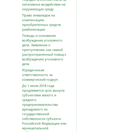
негативное воздействие на
окружающую среду
Право инвалидов на
компенсацию
приобретённых средств
реабилитации
Поводы и основания
возбуждения уголовного
дела. Заявление о
преступлении, как самый
распространенный повод к
возбуждению уголовного
дела
Юридическая
ответственность за
коммерческий подкуп
До 1 июля 2018 года
продлевается срок выкупа
субъектами малого и
среднего
предпринимательства
арендуемого из
государственной
собственности субъекта
Российской Федерации или
муниципальной