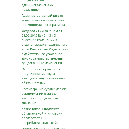
подвергнутым
административному
наказанию
Административный штраф
может быть назначен ниже
его минимального размера
Федеральным законом от
08.03.2015 № 40-ФЗ «О
внесении изменений в
отдельные законодательные
акты Российской Федерации»
в действующее уголовное
законодательство внесены
существенные изменения
Особенности правового
регулирования труда
женщин и лиц с семейными
обязанностями
Рассмотрение судами дел об
установлении фактов,
имеющих юридическое
значение
Какие товары подлежат
обязательной утилизации
после утраты
потребительских свойств
Порядок внесения платы за