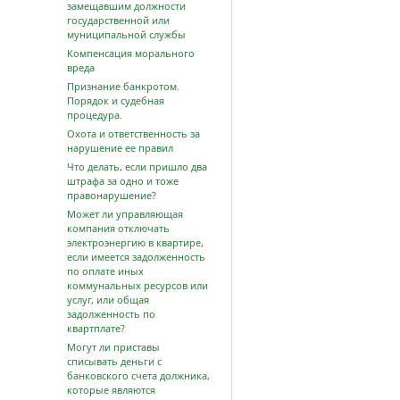
замещавшим должности
государственной или
муниципальной службы
Компенсация морального
вреда
Признание банкротом.
Порядок и судебная
процедура.
Охота и ответственность за
нарушение ее правил
Что делать, если пришло два
штрафа за одно и тоже
правонарушение?
Может ли управляющая
компания отключать
электроэнергию в квартире,
если имеется задолженность
по оплате иных
коммунальных ресурсов или
услуг, или общая
задолженность по
квартплате?
Могут ли приставы
списывать деньги с
банковского счета должника,
которые являются