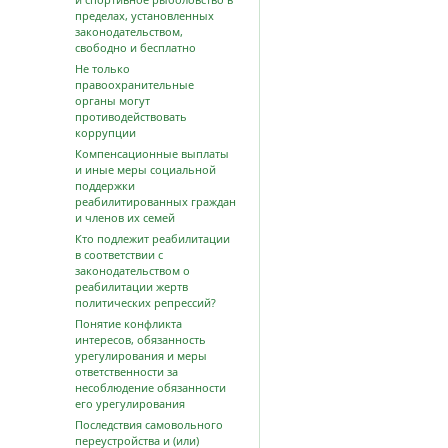
пределах, установленных
законодательством,
свободно и бесплатно
Не только
правоохранительные
органы могут
противодействовать
коррупции
Компенсационные выплаты
и иные меры социальной
поддержки
реабилитированных граждан
и членов их семей
Кто подлежит реабилитации
в соответствии с
законодательством о
реабилитации жертв
политических репрессий?
Понятие конфликта
интересов, обязанность
урегулирования и меры
ответственности за
несоблюдение обязанности
его урегулирования
Последствия самовольного
переустройства и (или)