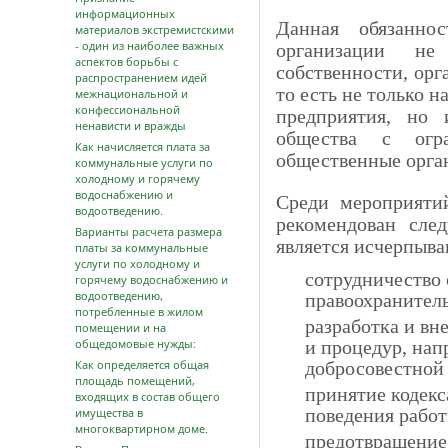
информационных
Данная обязаннос
материалов экстремистскими
- один из наиболее важных
организации н
аспектов борьбы с
собственности, орг
распространением идей
то есть не только 
межнациональной и
конфессиональной
предприятия, но 
ненависти и вражды
общества с огра
Как начисляется плата за
общественные орга
коммунальные услуги по
холодному и горячему
водоснабжению и
Среди мероприятий
водоотведению.
рекомендован сле
Варианты расчета размера
является исчерпыв
платы за коммунальные
услуги по холодному и
сотрудничество 
горячему водоснабжению и
водоотведению,
правоохранител
потребленные в жилом
разработка и вн
помещении и на
общедомовые нужды:
и процедур, нап
Как определяется общая
добросовестной 
площадь помещений,
принятие кодекс
входящих в состав общего
поведения работ
имущества в
многоквартирном доме.
предотвращение