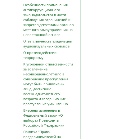
Особенности применения
антикоррупционного
законодательства в части
соблюдения ограничений и
запретов депутатами органов
местного самоуправления на
непостоянной основе
Ответственность владельцев
аудиовизуальных сервисов
О противодействии
терроризму
К уголовной ответственности
за вовлечение
несовершеннолетнего в
совершение преступления
могут быть привлечены
лица, достигшие
восемнадцатилетнего
возраста и совершившие
преступление умышленно
Внесены изменения в
Федеральный закон «О
выборах Президента
Российской Федерации»
Памятка "Права
предпринимателей на