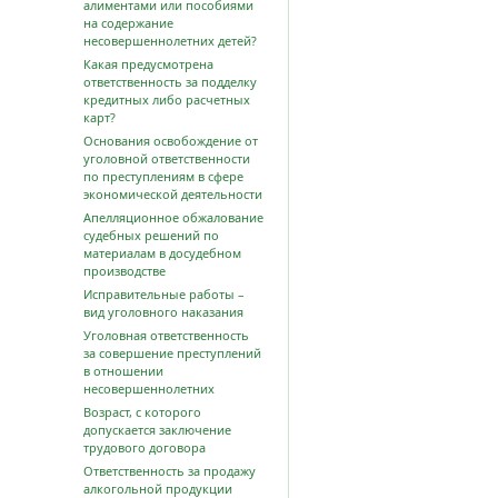
алиментами или пособиями
на содержание
несовершеннолетних детей?
Какая предусмотрена
ответственность за подделку
кредитных либо расчетных
карт?
Основания освобождение от
уголовной ответственности
по преступлениям в сфере
экономической деятельности
Апелляционное обжалование
судебных решений по
материалам в досудебном
производстве
Исправительные работы –
вид уголовного наказания
Уголовная ответственность
за совершение преступлений
в отношении
несовершеннолетних
Возраст, с которого
допускается заключение
трудового договора
Ответственность за продажу
алкогольной продукции