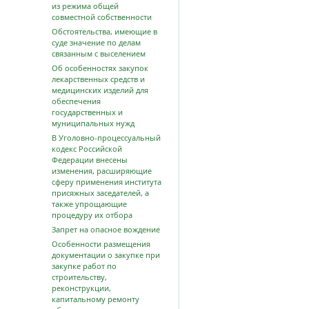
из режима общей
совместной собственности
Обстоятельства, имеющие в
суде значение по делам
связанным с выселением
Об особенностях закупок
лекарственных средств и
медицинских изделий для
обеспечения
государственных и
муниципальных нужд
В Уголовно-процессуальный
кодекс Российской
Федерации внесены
изменения, расширяющие
сферу применения института
присяжных заседателей, а
также упрощающие
процедуру их отбора
Запрет на опасное вождение
Особенности размещения
документации о закупке при
закупке работ по
строительству,
реконструкции,
капитальному ремонту