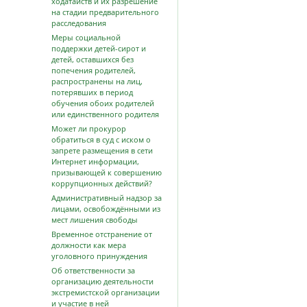
ходатайств и их разрешение
на стадии предварительного
расследования
Меры социальной
поддержки детей-сирот и
детей, оставшихся без
попечения родителей,
распространены на лиц,
потерявших в период
обучения обоих родителей
или единственного родителя
Может ли прокурор
обратиться в суд с иском о
запрете размещения в сети
Интернет информации,
призывающей к совершению
коррупционных действий?
Административный надзор за
лицами, освобождёнными из
мест лишения свободы
Временное отстранение от
должности как мера
уголовного принуждения
Об ответственности за
организацию деятельности
экстремистской организации
и участие в ней