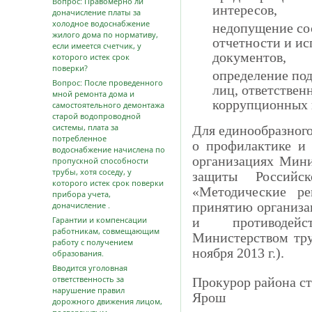
Вопрос: Правомерно ли
интересов,
доначисление платы за
холодное водоснабжение
недопущение со
жилого дома по нормативу,
отчетности и и
если имеется счетчик, у
документов,
которого истек срок
поверки?
определение по
Вопрос: После проведенного
лиц, ответствен
мной ремонта дома и
коррупционных 
самостоятельного демонтажа
старой водопроводной
системы, плата за
Для единообразного
потребленное
о профилактике и
водоснабжение начислена по
организациях Мини
пропускной способности
трубы, хотя соседу, у
защиты Российск
которого истек срок поверки
«Методические ре
прибора учета,
принятию организ
доначисление .
Гарантии и компенсации
и противодейс
работникам, совмещающим
Министерством тр
работу с получением
ноября 2013 г.).
образования.
Вводится уголовная
ответственность за
Прокурор района с
нарушение правил
Ярош
дорожного движения лицом,