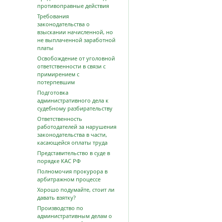
противоправные действия
Требования
законодательства о
взыскании начисленной, но
не выплаченной заработной
платы
Освобождение от уголовной
ответственности в связи с
примирением с
потерпевшим
Подготовка
административного дела к
судебному разбирательству
Ответственность
работодателей за нарушения
законодательства в части,
касающейся оплаты труда
Представительство в суде в
порядке КАС РФ
Полномочия прокурора в
арбитражном процессе
Хорошо подумайте, стоит ли
давать взятку?
Производство по
административным делам о