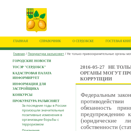
ГЛАВНАЯ
СПРАВОЧНИК
О СЕРДОБСКЕ
ГОСТЕВАЯ КНИ
Главная
/
Прокуратура разъясняет
/ Не только правоохранительные органы мог
ГОРОДСКИЕ НОВОСТИ
2016-05-27
НЕ ТОЛЬ
ТОСЭР "СЕРДОБСК"
ОРГАНЫ МОГУТ ПР
КАДАСТРОВАЯ ПАЛАТА
ИНФОРМИРУЕТ
КОРРУПЦИИ
ИНФОРМАЦИЯ ДЛЯ
ЗАСТРОЙЩИКА
Федеральным закон
КОНКУРСЫ
противодейств
ПРОКУРАТУРА РАЗЪЯСНЯЕТ
За последние годы в России
обязанность при
произошли значительные
предупреждению к
позитивные изменения в
организации борьбы с
(юридические л
терроризмом
собственности (стат
Признание