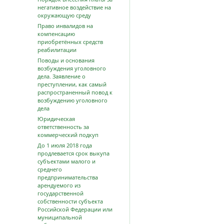
негативное воздействие на
окружающую среду
Право инвалидов на
компенсацию
приобретённых средств
реабилитации
Поводы и основания
возбуждения уголовного
дела. Заявление о
преступлении, как самый
распространенный повод к
возбуждению уголовного
дела
Юридическая
ответственность за
коммерческий подкуп
До 1 июля 2018 года
продлевается срок выкупа
субъектами малого и
среднего
предпринимательства
арендуемого из
государственной
собственности субъекта
Российской Федерации или
муниципальной