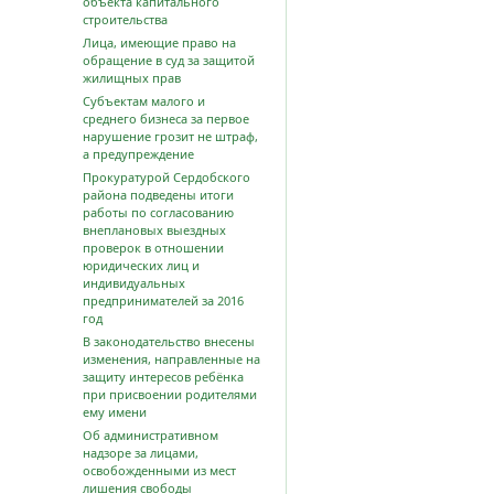
объекта капитального
строительства
Лица, имеющие право на
обращение в суд за защитой
жилищных прав
Субъектам малого и
среднего бизнеса за первое
нарушение грозит не штраф,
а предупреждение
Прокуратурой Сердобского
района подведены итоги
работы по согласованию
внеплановых выездных
проверок в отношении
юридических лиц и
индивидуальных
предпринимателей за 2016
год
В законодательство внесены
изменения, направленные на
защиту интересов ребёнка
при присвоении родителями
ему имени
Об административном
надзоре за лицами,
освобожденными из мест
лишения свободы