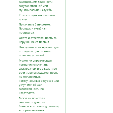
замещавшим должности
государственной или
муниципальной службы
Компенсация морального
вреда
Признание банкротом.
Порядок и судебная
процедура.
Охота и ответственность за
нарушение ее правил
Что делать, если пришло два
штрафа за одно и тоже
правонарушение?
Может ли управляющая
компания отключать
электроэнергию в квартире,
если имеется задолженность
по оплате иных
коммунальных ресурсов или
услуг, или общая
задолженность по
квартплате?
Могут ли приставы
списывать деньги с
банковского счета должника,
которые являются