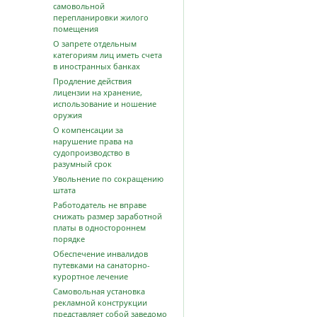
самовольной
перепланировки жилого
помещения
О запрете отдельным
категориям лиц иметь счета
в иностранных банках
Продление действия
лицензии на хранение,
использование и ношение
оружия
О компенсации за
нарушение права на
судопроизводство в
разумный срок
Увольнение по сокращению
штата
Работодатель не вправе
снижать размер заработной
платы в одностороннем
порядке
Обеспечение инвалидов
путевками на санаторно-
курортное лечение
Самовольная установка
рекламной конструкции
представляет собой заведомо