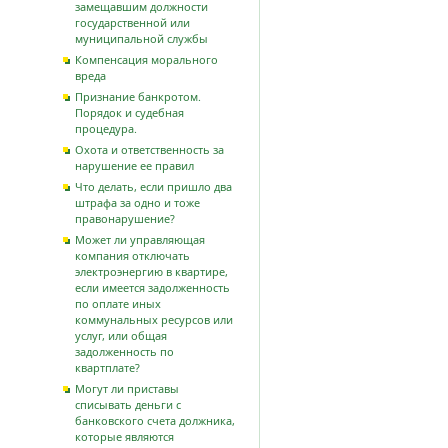
замещавшим должности
государственной или
муниципальной службы
Компенсация морального
вреда
Признание банкротом.
Порядок и судебная
процедура.
Охота и ответственность за
нарушение ее правил
Что делать, если пришло два
штрафа за одно и тоже
правонарушение?
Может ли управляющая
компания отключать
электроэнергию в квартире,
если имеется задолженность
по оплате иных
коммунальных ресурсов или
услуг, или общая
задолженность по
квартплате?
Могут ли приставы
списывать деньги с
банковского счета должника,
которые являются