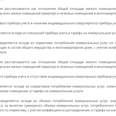
ия рассчитывается как отношение общей площади жилого помещения
и всех жилых помещений (квартир) и нежилых помещений в многокварт
вого прибора учета и наличии индивидуального (квартирного) прибора уч
яется исходя из показаний прибора учета и тарифа на коммунальные усл
еделяется исходя из норматива потребления коммунальных услуг на
их в состав общего имущества в многоквартирном доме, с учетом коэ
луги.
ия рассчитывается как отношение общей площади жилого помещения
и всех жилых помещений (квартир) и нежилых помещений в многокварт
о прибора учета и отсутствии индивидуальных (квартирных) приборов уч
ляется исходя из нормативов потребления коммунальных услуг, количе
илом помещении, и тарифа на коммунальные услуги.
ределяется исходя из объема потребления коммунальных услуг, опр
та, за вычетом суммарного объема коммунальных услуг, потребленног
о по нормативу, с учетом коэффициента распределения, и тарифа на ко