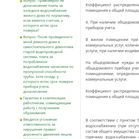
Вопрос: Правомерно ли
Коэффициент распределен
доначисление платы за
помещения к общей площад
холодное водоснабжение
жилого дома по нормативу,
если имеется счетчик, у
4. При наличии общедомов
которого истек срок
приборов учета.
поверки?
Вопрос: После проведенного
В жилом помещении при о
мной ремонта дома и
коммунальных услуг, колич
самостоятельного демонтажа
услуги, при наличии индиви
старой водопроводной
системы, плата за
потребленное
На общедомовые нужды оп
водоснабжение начислена по
общедомового прибора уче
пропускной способности
помещениями, определенн
трубы, хотя соседу, у
коммунальные услуги.
которого истек срок поверки
прибора учета,
Коэффициент распределен
доначисление .
помещения к общей площад
Гарантии и компенсации
работникам, совмещающим
работу с получением
образования.
Вводится уголовная
В соответствии с пунктом 
ответственность за
водоснабжению (при отсут
нарушение правил
состав общего имущества с
дорожного движения лицом,
горячему водоснабжению 