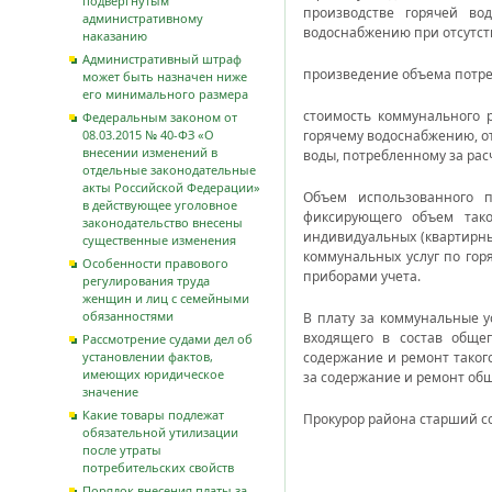
подвергнутым
производстве горячей во
административному
водоснабжению при отсутст
наказанию
Административный штраф
произведение объема потре
может быть назначен ниже
его минимального размера
стоимость коммунального 
Федеральным законом от
08.03.2015 № 40-ФЗ «О
горячему водоснабжению, 
внесении изменений в
воды, потребленному за ра
отдельные законодательные
акты Российской Федерации»
Объем использованного п
в действующее уголовное
фиксирующего объем тако
законодательство внесены
индивидуальных (квартирны
существенные изменения
коммунальных услуг по го
Особенности правового
приборами учета.
регулирования труда
женщин и лиц с семейными
обязанностями
В плату за коммунальные 
входящего в состав обще
Рассмотрение судами дел об
установлении фактов,
содержание и ремонт таког
имеющих юридическое
за содержание и ремонт об
значение
Какие товары подлежат
Прокурор района
старший с
обязательной утилизации
после утраты
потребительских свойств
Порядок внесения платы за