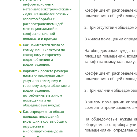
информационных
материалов экстремистскими
Коэффициент распределен
- один из наиболее важных
помещения к общей площад
аспектов борьбы с
распространением идей
2. При отсутствии общедомо
межнациональной и
конфессиональной
ненависти и вражды
В жилом помещении определ
Как начисляется плата за
коммунальные услуги по
На общедомовые нужды опр
холодному и горячему
площади помещений, входящ
водоснабжению и
тарифа на коммунальные ус
водоотведению.
Варианты расчета размера
Коэффициент распределен
платы за коммунальные
помещения к общей площад
услуги по холодному и
горячему водоснабжению и
3. При наличии общедомовог
водоотведению,
потребленные в жилом
помещении и на
В жилом помещении опреде
общедомовые нужды:
временно проживающих в ж
Как определяется общая
площадь помещений,
На общедомовые нужды оп
входящих в состав общего
общедомового прибора уче
имущества в
помещениями, определенног
многоквартирном доме.