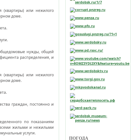
 (квартиры) или нежилого
ирном доме.
ета.
уги.
 общедомовые нужды, общей
ффициента распределения, и
 (квартиры) или нежилого
ирном доме.
ета.
ства граждан, постоянно и
еделенного по показаниям
о всеми жилыми и нежилыми
ммунальные услуги.
ПОГОДА