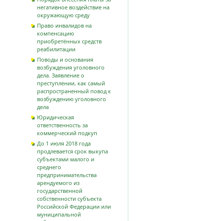
негативное воздействие на
окружающую среду
Право инвалидов на
компенсацию
приобретённых средств
реабилитации
Поводы и основания
возбуждения уголовного
дела. Заявление о
преступлении, как самый
распространенный повод к
возбуждению уголовного
дела
Юридическая
ответственность за
коммерческий подкуп
До 1 июля 2018 года
продлевается срок выкупа
субъектами малого и
среднего
предпринимательства
арендуемого из
государственной
собственности субъекта
Российской Федерации или
муниципальной