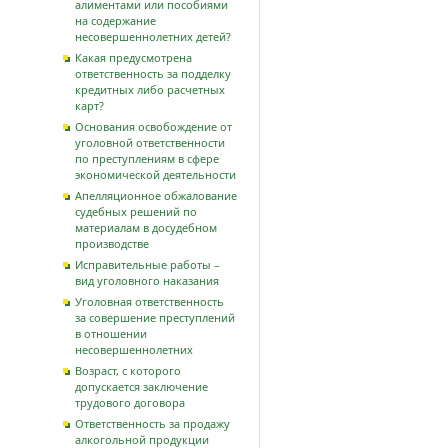
алиментами или пособиями
на содержание
несовершеннолетних детей?
Какая предусмотрена
ответственность за подделку
кредитных либо расчетных
карт?
Основания освобождение от
уголовной ответственности
по преступлениям в сфере
экономической деятельности
Апелляционное обжалование
судебных решений по
материалам в досудебном
производстве
Исправительные работы –
вид уголовного наказания
Уголовная ответственность
за совершение преступлений
в отношении
несовершеннолетних
Возраст, с которого
допускается заключение
трудового договора
Ответственность за продажу
алкогольной продукции