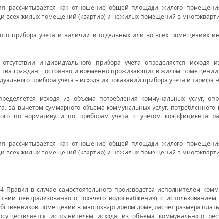
ия рассчитывается как отношение общей площади жилого помещения
и всех жилых помещений (квартир) и нежилых помещений в многокварт
ого прибора учета и наличии в отдельных или во всех помещениях ин
тсутствии индивидуального прибора учета определяется исходя и
ества граждан, постоянно и временно проживающих в жилом помещении
дуального прибора учета – исходя из показаний прибора учета и тарифа 
ределяется исходя из объема потребления коммунальных услуг, опр
та, за вычетом суммарного объема коммунальных услуг, потребленног
ого по нормативу и по приборам учета, с учетом коэффициента ра
ия рассчитывается как отношение общей площади жилого помещения
и всех жилых помещений (квартир) и нежилых помещений в многокварт
54 Правил в случае самостоятельного производства исполнителем комм
ствии централизованного горячего водоснабжения) с использованием 
обственников помещений в многоквартирном доме, расчет размера платы
осуществляется исполнителем исходя из объема коммунального ресу