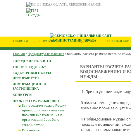
ГЛАВНАЯ
СПРАВОЧНИК
О СЕРДОБСКЕ
ГОСТЕВАЯ КНИ
Главная
/
Прокуратура разъясняет
/ Варианты расчета размера платы за комм
ГОРОДСКИЕ НОВОСТИ
ВАРИАНТЫ РАСЧЕТА Р
ТОСЭР "СЕРДОБСК"
ВОДОСНАБЖЕНИЮ И В
КАДАСТРОВАЯ ПАЛАТА
НУЖДЫ:
ИНФОРМИРУЕТ
ИНФОРМАЦИЯ ДЛЯ
ЗАСТРОЙЩИКА
1. При отсутствии индивиду
КОНКУРСЫ
ПРОКУРАТУРА РАЗЪЯСНЯЕТ
В жилом помещении определ
За последние годы в России
временно проживающих в ж
произошли значительные
позитивные изменения в
На общедомовые нужды опр
организации борьбы с
терроризмом
площади помещений, входящ
тарифа на коммунальные ус
Признание