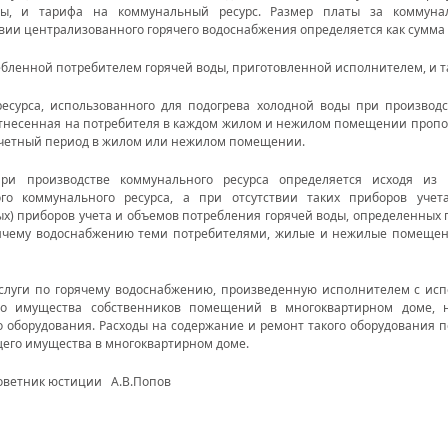
ды, и тарифа на коммунальный ресурс. Размер платы за коммуна
вии централизованного горячего водоснабжения определяется как сумма
бленной потребителем горячей воды, приготовленной исполнителем, и т
ресурса, использованного для подогрева холодной воды при производс
отнесенная на потребителя в каждом жилом и нежилом помещении пропо
счетный период в жилом или нежилом помещении.
ри производстве коммунального ресурса определяется исходя из 
го коммунального ресурса, а при отсутствии таких приборов уче
х) приборов учета и объемов потребления горячей воды, определенных
рячему водоснабжению теми потребителями, жилые и нежилые помещен
услуги по горячему водоснабжению, произведенную исполнителем с исп
го имущества собственников помещений в многоквартирном доме, 
о оборудования. Расходы на содержание и ремонт такого оборудования 
щего имущества в многоквартирном доме.
оветник юстиции А.В.Попов