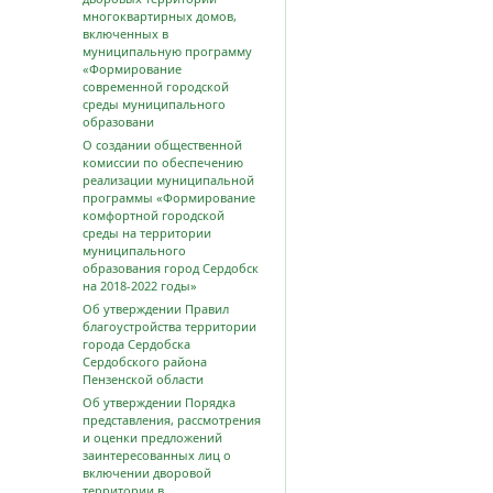
многоквартирных домов,
включенных в
муниципальную программу
«Формирование
современной городской
среды муниципального
образовани
О создании общественной
комиссии по обеспечению
реализации муниципальной
программы «Формирование
комфортной городской
среды на территории
муниципального
образования город Сердобск
на 2018-2022 годы»
Об утверждении Правил
благоустройства территории
города Сердобска
Сердобского района
Пензенской области
Об утверждении Порядка
представления, рассмотрения
и оценки предложений
заинтересованных лиц о
включении дворовой
территории в