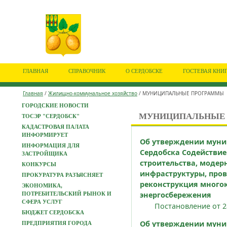
ГЛАВНАЯ
СПРАВОЧНИК
О СЕРДОБСКЕ
ГОСТЕВАЯ КНИ
Главная
/
Жилищно-коммунальное хозяйство
/ МУНИЦИПАЛЬНЫЕ ПРОГРАММЫ
ГОРОДСКИЕ НОВОСТИ
МУНИЦИПАЛЬНЫЕ
ТОСЭР "СЕРДОБСК"
КАДАСТРОВАЯ ПАЛАТА
ИНФОРМИРУЕТ
Об утверждении муни
ИНФОРМАЦИЯ ДЛЯ
Сердобска Содействи
ЗАСТРОЙЩИКА
строительства, моде
КОНКУРСЫ
инфраструктуры, пров
ПРОКУРАТУРА РАЗЪЯСНЯЕТ
реконструкция много
ЭКОНОМИКА,
энергосбережения
ПОТРЕБИТЕЛЬСКИЙ РЫНОК И
СФЕРА УСЛУГ
Постановление от 28
БЮДЖЕТ СЕРДОБСКА
Об утверждении мун
ПРЕДПРИЯТИЯ ГОРОДА